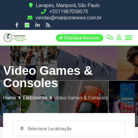
Skip
Lavapés, Mairiporã, São Paulo
+5511987058075
to
vendas@mairiporanews.com.br
content
Publique Anuncio
Video Games &
Consoles
Home
Eletrônicos
Video Games & Consoles
Selecione Localização