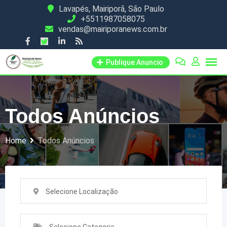
Skip
Lavapés, Mairiporã, São Paulo
+5511987058075
to
vendas@mairiporanews.com.br
content
Publique Anuncio
Todos Anúncios
Home
Todos Anúncios
Selecione Localização