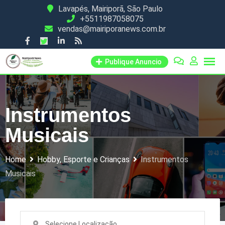
Skip
Lavapés, Mairiporã, São Paulo
+5511987058075
to
vendas@mairiporanews.com.br
content
Publique Anuncio
Instrumentos
Musicais
Home
Hobby, Esporte e Crianças
Instrumentos
Musicais
Selecione Localização