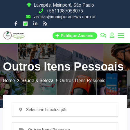
Skip
Lavapés, Mairiporã, São Paulo
+5511987058075
to
vendas@mairiporanews.com.br
content
Publique Anuncio
Outros Itens Pessoais
Home
Saúde & Beleza
Outros Itens Pessoais
Selecione Localização