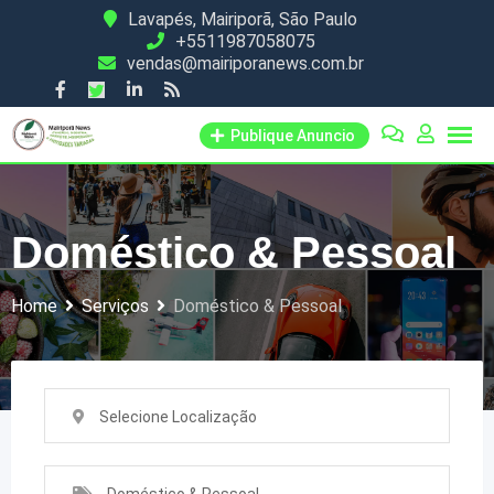
Skip
Lavapés, Mairiporã, São Paulo
+5511987058075
to
vendas@mairiporanews.com.br
content
Publique Anuncio
Doméstico & Pessoal
Home
Serviços
Doméstico & Pessoal
Selecione Localização