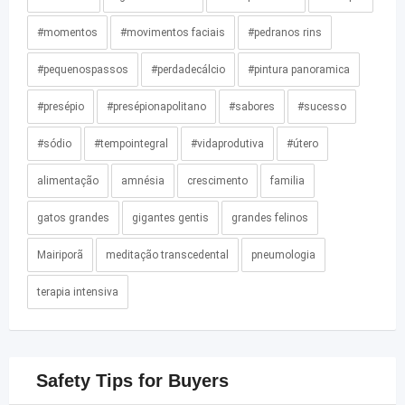
#momentos
#movimentos faciais
#pedranos rins
#pequenospassos
#perdadecálcio
#pintura panoramica
#presépio
#presépionapolitano
#sabores
#sucesso
#sódio
#tempointegral
#vidaprodutiva
#útero
alimentação
amnésia
crescimento
familia
gatos grandes
gigantes gentis
grandes felinos
Mairiporã
meditação transcedental
pneumologia
terapia intensiva
Safety Tips for Buyers