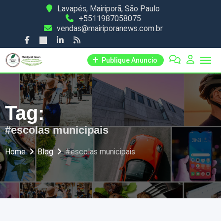
Skip
Lavapés, Mairiporã, São Paulo
+5511987058075
to
vendas@mairiporanews.com.br
content
Publique Anuncio
Tag:
#escolas municipais
Home
Blog
#escolas municipais