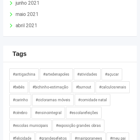
junho 2021
maio 2021
abril 2021
Tags
#antigachina
#artedenapoles
#atividades
#açucar
#bebês
#bichinho-estimação
#burnout
#calculosrenais
#carinho
#cicloramas móveis
#comidade natal
#cérebro
#ensinointegral
#escolarefeições
#escolas municipais
#exposição grandes obras
#felicidade
#grandesefeitos
#mairiporanews
#meu pai