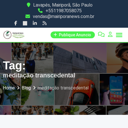
Skip
Lavapés, Mairiporã, São Paulo
+5511987058075
to
vendas@mairiporanews.com.br
content
Publique Anuncio
Tag:
meditação transcedental
Home
Blog
meditação transcedental