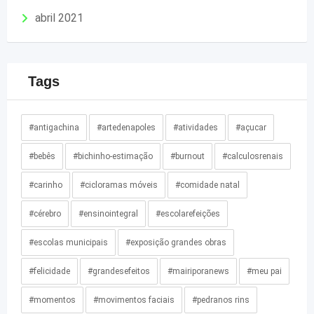
abril 2021
Tags
#antigachina
#artedenapoles
#atividades
#açucar
#bebês
#bichinho-estimação
#burnout
#calculosrenais
#carinho
#cicloramas móveis
#comidade natal
#cérebro
#ensinointegral
#escolarefeições
#escolas municipais
#exposição grandes obras
#felicidade
#grandesefeitos
#mairiporanews
#meu pai
#momentos
#movimentos faciais
#pedranos rins