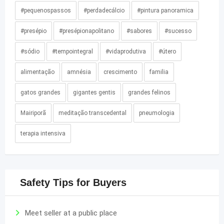
#pequenospassos
#perdadecálcio
#pintura panoramica
#presépio
#presépionapolitano
#sabores
#sucesso
#sódio
#tempointegral
#vidaprodutiva
#útero
alimentação
amnésia
crescimento
familia
gatos grandes
gigantes gentis
grandes felinos
Mairiporã
meditação transcedental
pneumologia
terapia intensiva
Safety Tips for Buyers
Meet seller at a public place