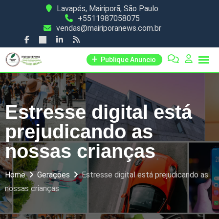
Skip
Lavapés, Mairiporã, São Paulo
+5511987058075
to
vendas@mairiporanews.com.br
content
Publique Anuncio
Estresse digital está
prejudicando as
nossas crianças
Home
Gerações
Estresse digital está prejudicando as
nossas crianças