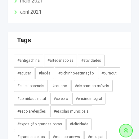
maio 2021
abril 2021
Tags
#antigachina
#artedenapoles
#atividades
#açucar
#bebês
#bichinho-estimação
#burnout
#calculosrenais
#carinho
#cicloramas móveis
#comidade natal
#cérebro
#ensinointegral
#escolarefeições
#escolas municipais
#exposição grandes obras
#felicidade
#grandesefeitos
#mairiporanews
#meu pai